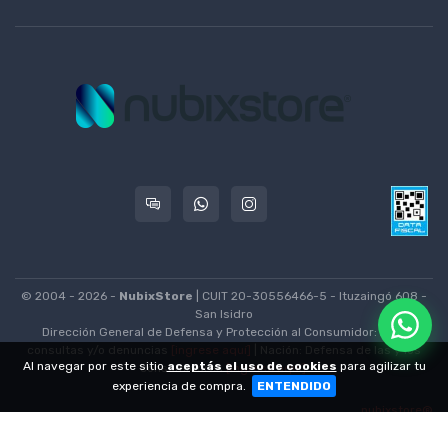
© 2004 - 2026 -
NubixStore
| CUIT 20-30556466-5 - Ituzaingó 608 -
San Isidro
Dirección General de Defensa y Protección al Consumidor: Para
consultas y/o denuncias
[ingrese aquí]
| Nación: Defensa de las y los
Al navegar por este sitio
aceptás el uso de cookies
para agilizar tu
consumidores
[ingrese aquí]
.
experiencia de compra.
ENTENDIDO
nubixstore®
v13.08.0