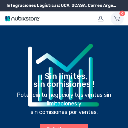
Integraciones Logísticas:
OCA, OCASA, Correo Argentino, Andreani y PickIt
0
¡ Sin límites,
sin comisiones !
Potenciá tu negocio y tus ventas sin
limitaciones y
sin comisiones por ventas.