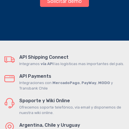
Solicitar demo
API Shipping Connect
Integramos
vía API
las logísticas mas importantes del país.
API Payments
Integraciones con
MercadoPago
,
PayWay
,
MODO
y
Transbank Chile
Spoporte y Wiki Online
Ofrecemos soporte telefónico, vía email y disponemos de
nuestra wiki online.
Argentina, Chile y Uruguay