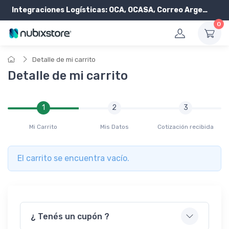
Integraciones Logísticas:
OCA, OCASA, Correo Argentino, Andreani y PickIt
0
Detalle de mi carrito
Detalle de mi carrito
1
2
3
Mi Carrito
Mis Datos
Cotización recibida
El carrito se encuentra vacío.
¿ Tenés un cupón ?