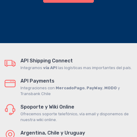
API Shipping Connect
Integramos
vía API
las logísticas mas importantes del país.
API Payments
Integraciones con
MercadoPago
,
PayWay
,
MODO
y
Transbank Chile
Spoporte y Wiki Online
Ofrecemos soporte telefónico, vía email y disponemos de
nuestra wiki online.
Argentina, Chile y Uruguay