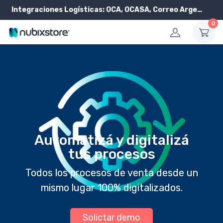
Integraciones Logísticas:
OCA, OCASA, Correo Argentino, Andreani y PickIt
0
Automatizá y digitalizá
tus procesos
Todos los procesos de venta desde un
mismo lugar 100% digitalizados.
Solictar demo