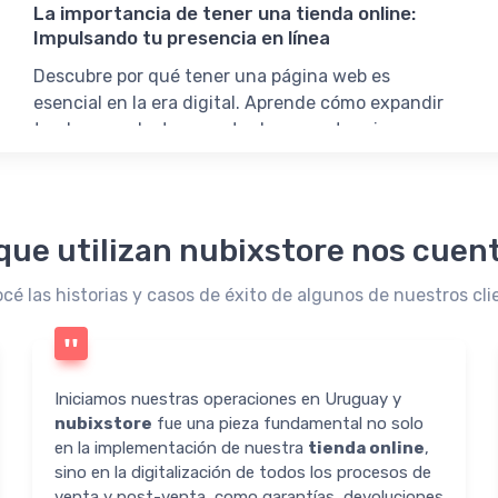
La importancia de tener una tienda online:
Impulsando tu presencia en línea
Descubre por qué tener una página web es
esencial en la era digital. Aprende cómo expandir
tu alcance, destacar entre la competencia y
aprovechar el potencial del e-commerce. Asegura
tu credibilidad, atrae clientes y maximiza tus
oportunidades.
que utilizan nubixstore nos cuent
cé las historias y casos de éxito de algunos de nuestros cli
Iniciamos nuestras operaciones en Uruguay y
nubixstore
fue una pieza fundamental no solo
en la implementación de nuestra
tienda online
,
sino en la digitalización de todos los procesos de
venta y post-venta, como garantías, devoluciones