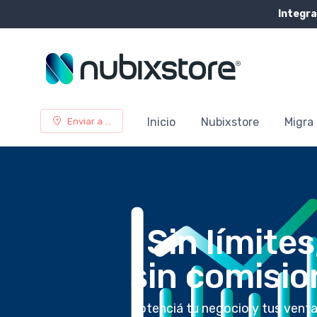
Integra
Inicio
Nubixstore
Migra 
Enviar a ...
¡ Sin límites
sin comisio
Potenciá tu negocio y tus ventas