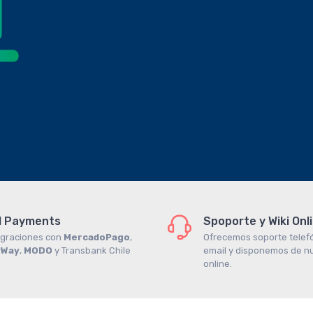
I Payments
Spoporte y Wiki Onl
egraciones con
MercadoPago
,
Ofrecemos soporte telefó
yWay
,
MODO
y Transbank Chile
email y disponemos de nu
online.