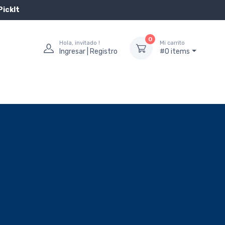
PickIt
0
Hola, invitado !
Mi carrito
Ingresar | Registro
#0 items