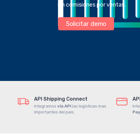
sin comisiones por ventas.
Solicitar demo
API Shipping Connect
AP
Integramos
vía API
las logísticas mas
Int
importantes del país.
Pa