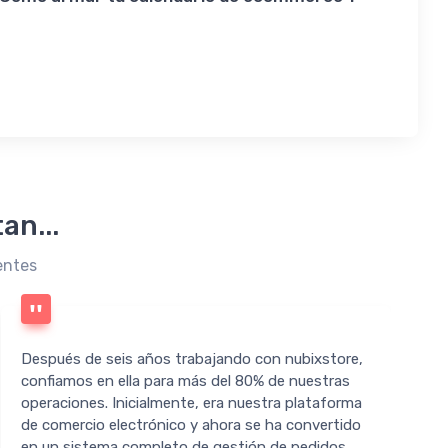
an...
entes
Después de seis años trabajando con nubixstore,
confiamos en ella para más del 80% de nuestras
operaciones. Inicialmente, era nuestra plataforma
de comercio electrónico y ahora se ha convertido
d
en un sistema completo de gestión de pedidos,