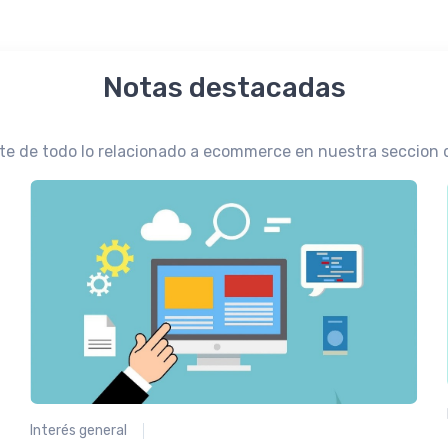
Notas destacadas
te de todo lo relacionado a ecommerce en nuestra seccion 
Interés general