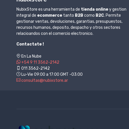
NubixStore es una herramienta de
tienda online
y gestion
integral de
ecommerce
tanto
B2B
como
B2C
. Permite
gestionar ventas, devoluciones, garantias, presupuestos,
recursos humanos, deposito, despacho y otros sectores
relacioandos con el comercio electronico.
Contactate !
En La Nube
+54 9 11 3562-2142
011 3562-2142
Lu-Vie 09:00 a 17:00 GMT -03:00
consultas@nubixstore.ar