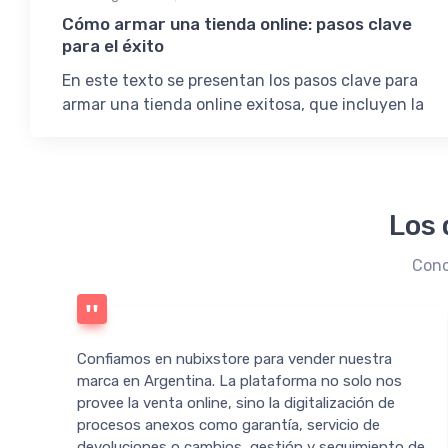
Cómo armar una tienda online: pasos clave
para el éxito
En este texto se presentan los pasos clave para
armar una tienda online exitosa, que incluyen la
selección de plataforma, el diseño de la tienda, la
configuración logística, la creación de contenido y
estrategias de marketing.
Los 
Cono
Confiamos en nubixstore para vender nuestra
marca en Argentina. La plataforma no solo nos
provee la venta online, sino la digitalización de
procesos anexos como garantía, servicio de
devoluciones o cambios, gestión y seguimiento de