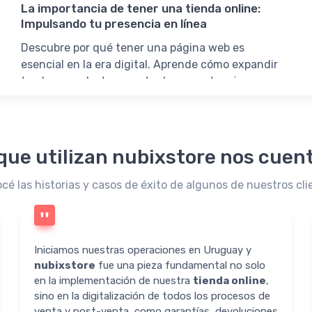
La importancia de tener una tienda online:
Impulsando tu presencia en línea
Descubre por qué tener una página web es
esencial en la era digital. Aprende cómo expandir
tu alcance, destacar entre la competencia y
aprovechar el potencial del e-commerce. Asegura
tu credibilidad, atrae clientes y maximiza tus
oportunidades.
que utilizan nubixstore nos cuent
cé las historias y casos de éxito de algunos de nuestros cli
Iniciamos nuestras operaciones en Uruguay y
nubixstore
fue una pieza fundamental no solo
en la implementación de nuestra
tienda online
,
sino en la digitalización de todos los procesos de
venta y post-venta, como garantías, devoluciones