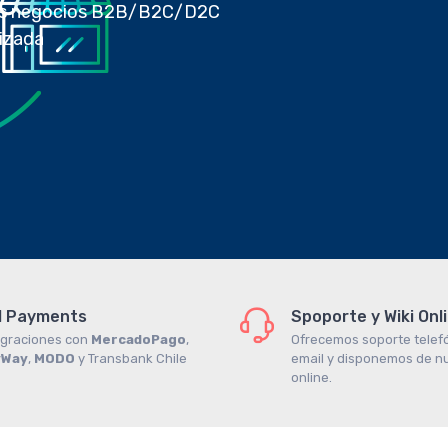
tus negocios B2B/B2C/D2C
lizada
I Payments
Spoporte y Wiki Onl
egraciones con
MercadoPago
,
Ofrecemos soporte telefó
yWay
,
MODO
y Transbank Chile
email y disponemos de nu
online.