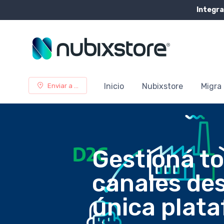
Integra
Inicio
Nubixstore
Migra 
Enviar a ...
Gestioná to
canales de
única plat