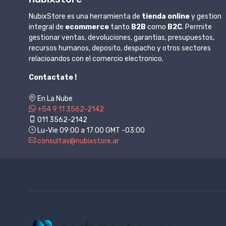
NubixStore es una herramienta de
tienda online
y gestion
integral de
ecommerce
tanto
B2B
como
B2C
. Permite
gestionar ventas, devoluciones, garantias, presupuestos,
recursos humanos, deposito, despacho y otros sectores
relacioandos con el comercio electronico.
Contactate !
En La Nube
+54 9 11 3562-2142
011 3562-2142
Lu-Vie 09:00 a 17:00 GMT -03:00
consultas@nubixstore.ar