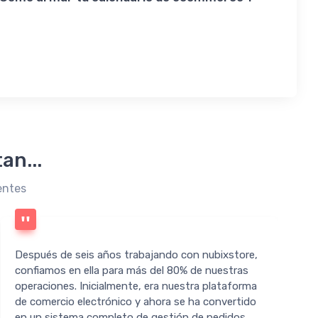
an...
entes
Después de seis años trabajando con nubixstore,
confiamos en ella para más del 80% de nuestras
operaciones. Inicialmente, era nuestra plataforma
de comercio electrónico y ahora se ha convertido
d
en un sistema completo de gestión de pedidos,