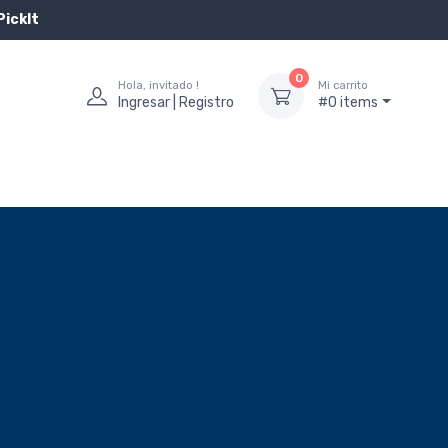
PickIt
0
Hola, invitado !
Mi carrito
Ingresar | Registro
#0 items