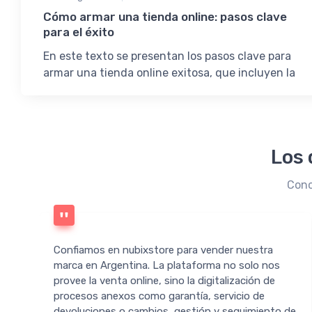
Cómo armar una tienda online: pasos clave
para el éxito
En este texto se presentan los pasos clave para
armar una tienda online exitosa, que incluyen la
selección de plataforma, el diseño de la tienda, la
configuración logística, la creación de contenido y
estrategias de marketing.
Los 
Cono
Confiamos en nubixstore para vender nuestra
marca en Argentina. La plataforma no solo nos
provee la venta online, sino la digitalización de
procesos anexos como garantía, servicio de
devoluciones o cambios, gestión y seguimiento de