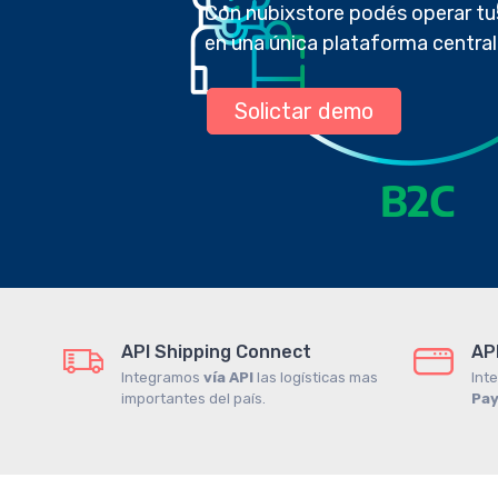
Con nubixstore podés operar 
en una única plataforma centra
Solictar demo
API Shipping Connect
AP
Integramos
vía API
las logísticas mas
Int
importantes del país.
Pa