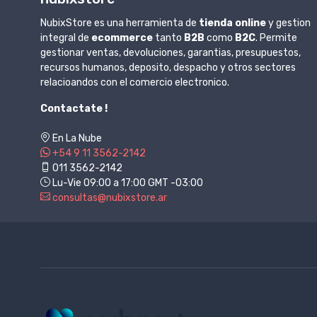
NubixStore es una herramienta de
tienda online
y gestion
integral de
ecommerce
tanto
B2B
como
B2C
. Permite
gestionar ventas, devoluciones, garantias, presupuestos,
recursos humanos, deposito, despacho y otros sectores
relacioandos con el comercio electronico.
Contactate !
En La Nube
+54 9 11 3562-2142
011 3562-2142
Lu-Vie 09:00 a 17:00 GMT -03:00
consultas@nubixstore.ar