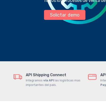
Todos los procesos de venta de
Solictar demo
API Shipping Connect
AP
Integramos
vía API
las logísticas mas
Int
importantes del país.
Pa