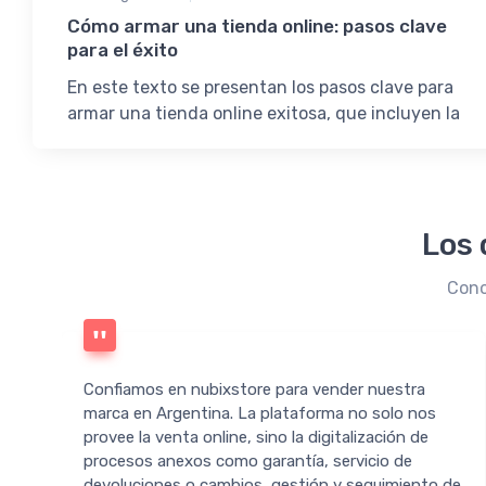
Cómo armar una tienda online: pasos clave
para el éxito
En este texto se presentan los pasos clave para
armar una tienda online exitosa, que incluyen la
selección de plataforma, el diseño de la tienda, la
configuración logística, la creación de contenido y
estrategias de marketing.
Los 
Cono
Confiamos en nubixstore para vender nuestra
marca en Argentina. La plataforma no solo nos
provee la venta online, sino la digitalización de
procesos anexos como garantía, servicio de
devoluciones o cambios, gestión y seguimiento de