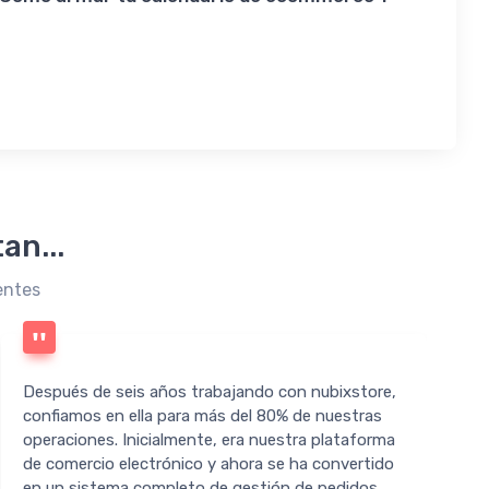
an...
entes
Después de seis años trabajando con nubixstore,
confiamos en ella para más del 80% de nuestras
operaciones. Inicialmente, era nuestra plataforma
de comercio electrónico y ahora se ha convertido
d
en un sistema completo de gestión de pedidos,