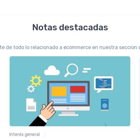
Notas destacadas
te de todo lo relacionado a ecommerce en nuestra seccion 
Interés general