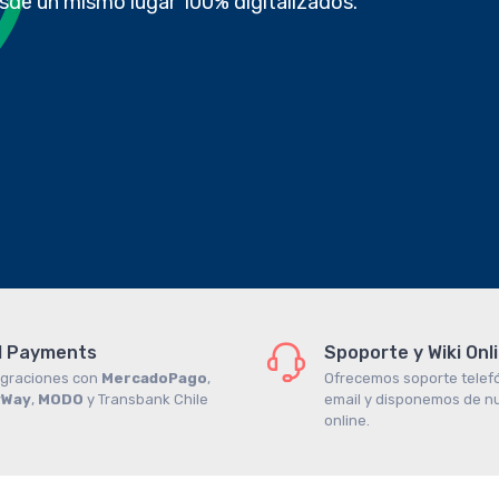
sde un mismo lugar 100% digitalizados.
I Payments
Spoporte y Wiki Onl
egraciones con
MercadoPago
,
Ofrecemos soporte telefó
yWay
,
MODO
y Transbank Chile
email y disponemos de nu
online.