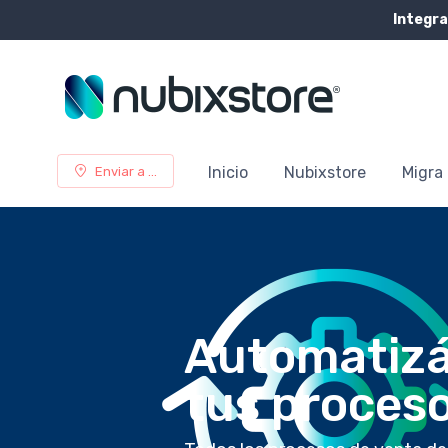
Integra
Inicio
Nubixstore
Migra 
Enviar a ...
Automatizá 
tus proces