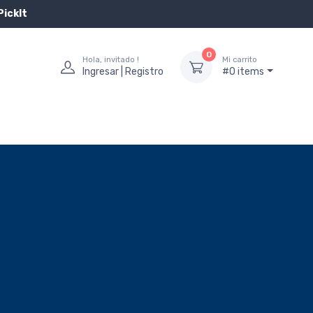
PickIt
0
Hola, invitado !
Mi carrito
Ingresar | Registro
#0 items