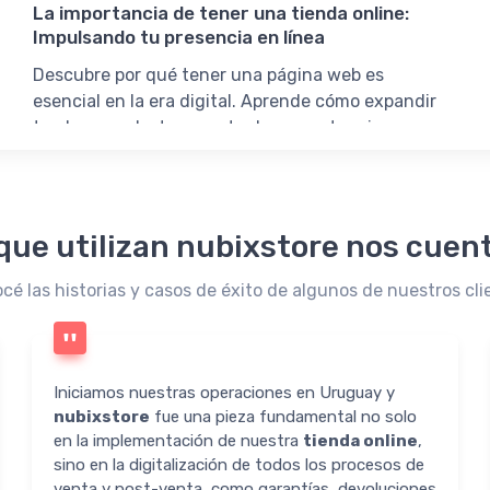
La importancia de tener una tienda online:
Impulsando tu presencia en línea
Descubre por qué tener una página web es
esencial en la era digital. Aprende cómo expandir
tu alcance, destacar entre la competencia y
aprovechar el potencial del e-commerce. Asegura
tu credibilidad, atrae clientes y maximiza tus
oportunidades.
que utilizan nubixstore nos cuent
cé las historias y casos de éxito de algunos de nuestros cli
Iniciamos nuestras operaciones en Uruguay y
nubixstore
fue una pieza fundamental no solo
en la implementación de nuestra
tienda online
,
sino en la digitalización de todos los procesos de
venta y post-venta, como garantías, devoluciones